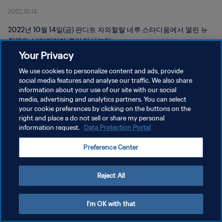
2022.10.14
2022년 10월 14일(금) 판디트 자와할랄 네루 스타디움에서 열린 뉴
질랜드-나이지리아 경기 다시보기
Your Privacy
We use cookies to personalize content and ads, provide
social media features and analyse our traffic. We also share
information about your use of our site with our social
media, advertising and analytics partners. You can select
개인정보 보호정책
your cookie preferences by clicking on the buttons on the
right and place a do not sell or share my personal
서비스 약관
information request.
Data Protection Portal
쿠키 기본 설정 관리
Preference Center
Copyright © 1994 - 2026 FIFA. All rights reserved.
Reject All
I'm OK with that