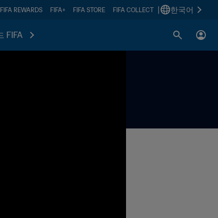
|
한국어
FIFA REWARDS
FIFA+
FIFA STORE
FIFA COLLECT
 FIFA