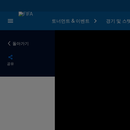
토너먼트 & 이벤트
경기 및 스
돌아가기
공유