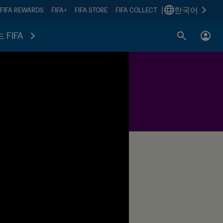
|
한국어
FIFA REWARDS
FIFA+
FIFA STORE
FIFA COLLECT
 FIFA