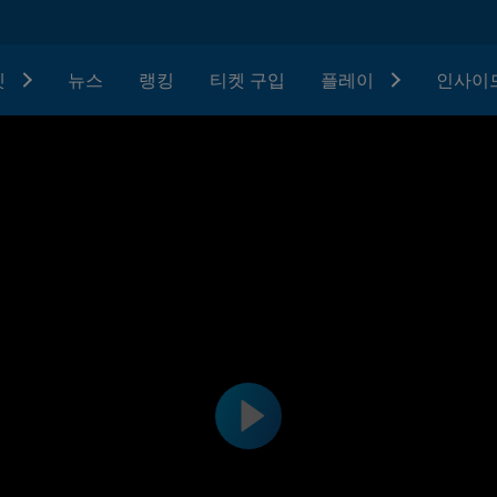
텟
뉴스
랭킹
티켓 구입
플레이
인사이드