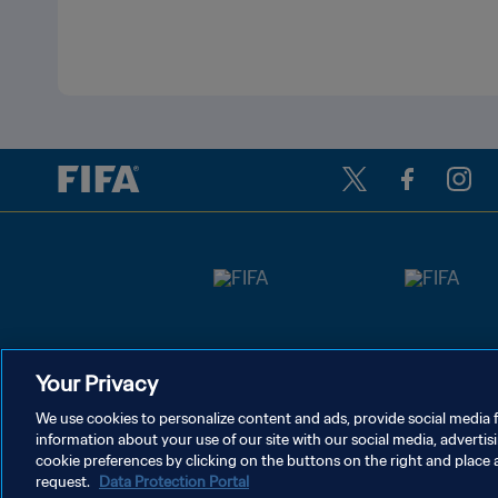
Your Privacy
We use cookies to personalize content and ads, provide social media f
information about your use of our site with our social media, advertis
개인정보 보호정책
서비스 약관
쿠키 기본 설정 관리
cookie preferences by clicking on the buttons on the right and place 
request.
Data Protection Portal