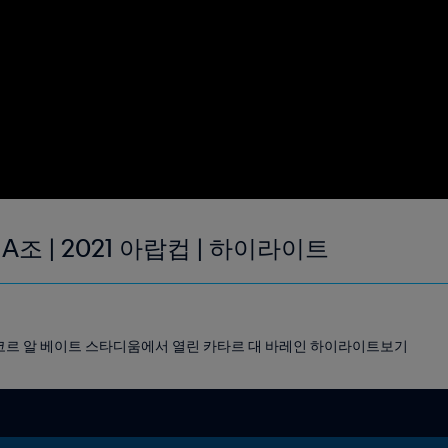
 A조 | 2021 아랍컵 | 하이라이트
르 알 코르 알 베이트 스타디움에서 열린 카타르 대 바레인 하이라이트보기