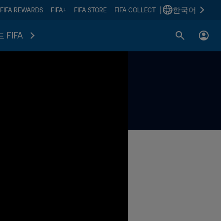
|
한국어
FIFA REWARDS
FIFA+
FIFA STORE
FIFA COLLECT
 FIFA