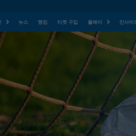
텟
뉴스
랭킹
티켓 구입
플레이
인사이드