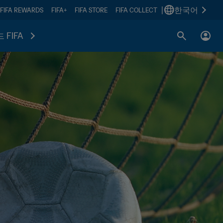
|
한국어
FIFA REWARDS
FIFA+
FIFA STORE
FIFA COLLECT
 FIFA