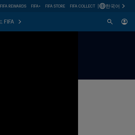
|
한국어
FIFA REWARDS
FIFA+
FIFA STORE
FIFA COLLECT
 FIFA