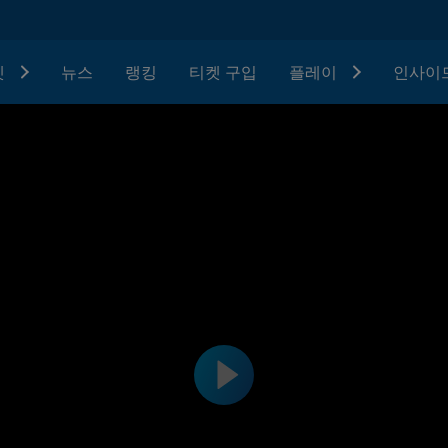
텟
뉴스
랭킹
티켓 구입
플레이
인사이드