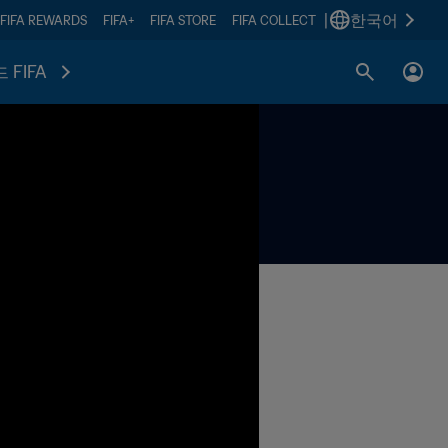
|
한국어
FIFA REWARDS
FIFA+
FIFA STORE
FIFA COLLECT
 FIFA