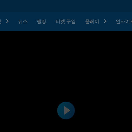
텟
뉴스
랭킹
티켓 구입
플레이
인사이드