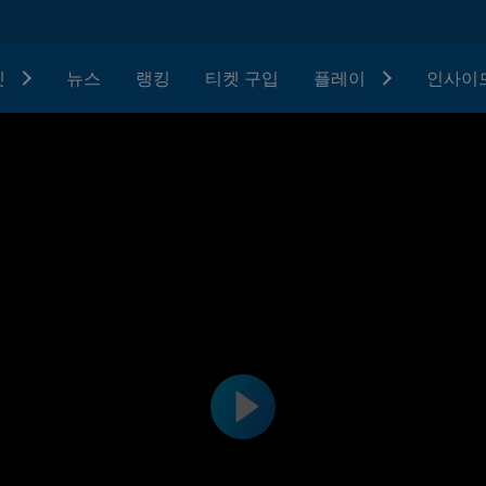
텟
뉴스
랭킹
티켓 구입
플레이
인사이드