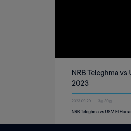
NRB Teleghma vs U
2023
2023.09.29
3분 39초
NRB Teleghma vs USM El Harrach