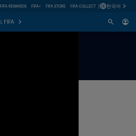
|
한국어
FIFA REWARDS
FIFA+
FIFA STORE
FIFA COLLECT
 FIFA