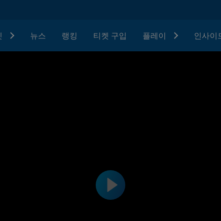
텟
뉴스
랭킹
티켓 구입
플레이
인사이드