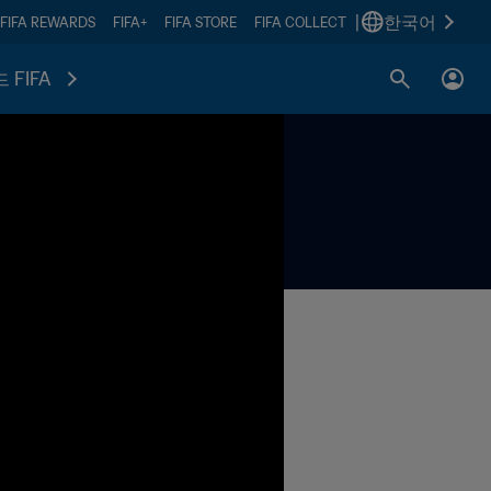
|
한국어
FIFA REWARDS
FIFA+
FIFA STORE
FIFA COLLECT
 FIFA