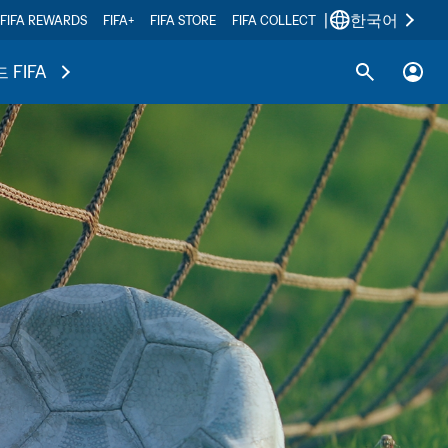
|
한국어
FIFA REWARDS
FIFA+
FIFA STORE
FIFA COLLECT
 FIFA