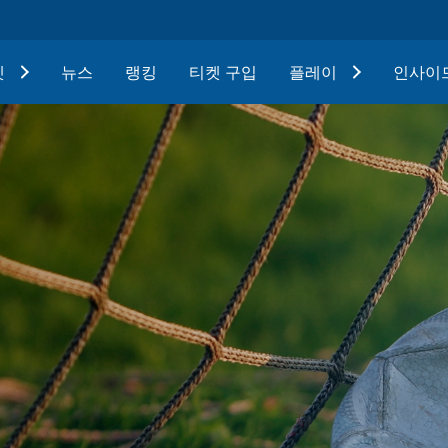
텟
뉴스
랭킹
티켓 구입
플레이
인사이드