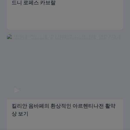
드니 로페스 카브랄
킬리안 음바페의 환상적인 아르헨티나전 활약
상 보기