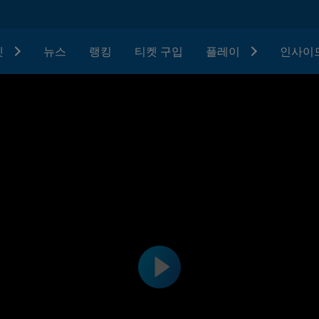
텟
뉴스
랭킹
티켓 구입
플레이
인사이드