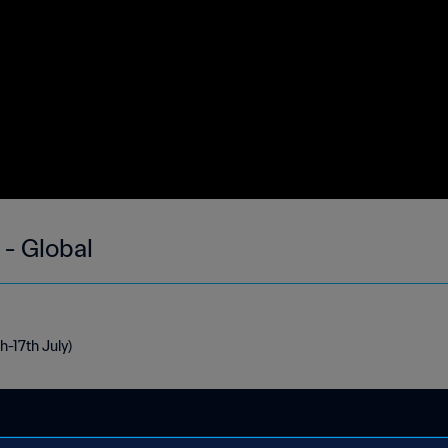
 - Global
h-17th July)