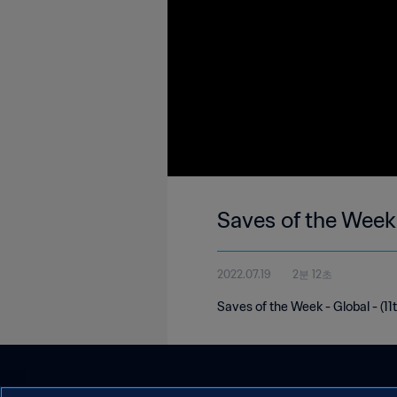
Saves of the Week
2022.07.19
2분 12초
Saves of the Week - Global - (11t