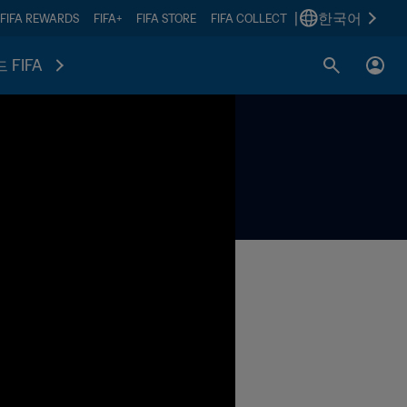
|
한국어
FIFA REWARDS
FIFA+
FIFA STORE
FIFA COLLECT
 FIFA