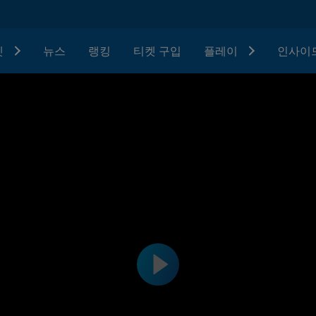
텟
뉴스
랭킹
티켓 구입
플레이
인사이드