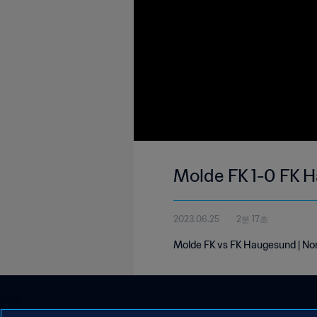
Molde FK 1-0 FK H
2023.06.25
2분 17초
Molde FK vs FK Haugesund | Nor