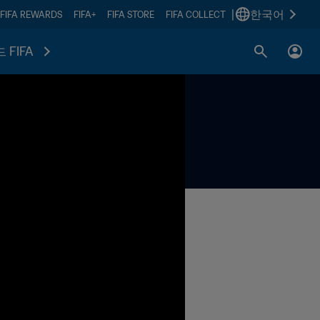
|
한국어
FIFA REWARDS
FIFA+
FIFA STORE
FIFA COLLECT
 FIFA