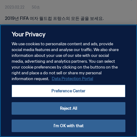
2023.02.22
50초
2019년 FIFA 여자 월드컵 프랑스의 모든 골을 보세요.
Your Privacy
We use cookies to personalize content and ads, provide
social media features and analyse our traffic. We also share
information about your use of our site with our social
개인정보 보호정책
media, advertising and analytics partners. You can select
your cookie preferences by clicking on the buttons on the
서비스 약관
right and place a do not sell or share my personal
쿠키 기본 설정 관리
information request.
Data Protection Portal
Copyright © 1994 - 2026 FIFA. All rights reserved.
Preference Center
Reject All
I'm OK with that