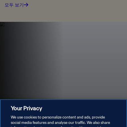
모두 보기
Your Privacy
We use cookies to personalize content and ads, provide
남미(CONMEBOL) 예선에 관한 모든
social media features and analyse our traffic. We also share