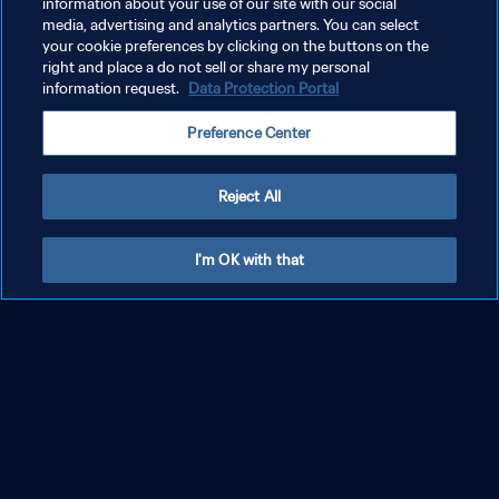
information about your use of our site with our social
정보
media, advertising and analytics partners. You can select
브라질행 티켓을 노리는 남미 팀들의 예선 진행 방식 알아보기
your cookie preferences by clicking on the buttons on the
right and place a do not sell or share my personal
더 보기
information request.
Data Protection Portal
Preference Center
Reject All
I'm OK with that