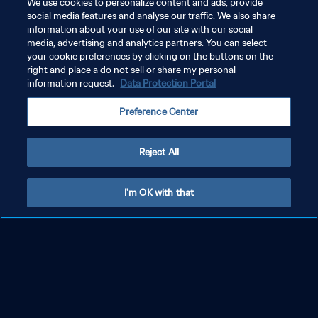
We use cookies to personalize content and ads, provide
social media features and analyse our traffic. We also share
information about your use of our site with our social
더보기
media, advertising and analytics partners. You can select
your cookie preferences by clicking on the buttons on the
right and place a do not sell or share my personal
information request.
Data Protection Portal
Preference Center
Reject All
I'm OK with that