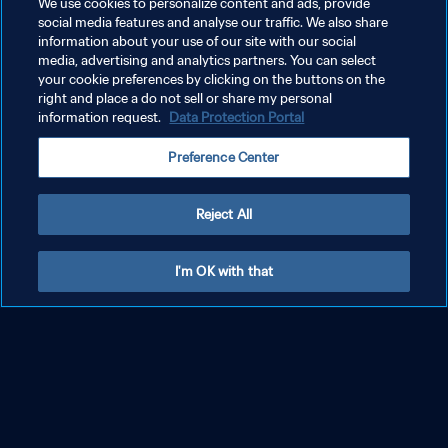
We use cookies to personalize content and ads, provide
social media features and analyse our traffic. We also share
information about your use of our site with our social
더보기
media, advertising and analytics partners. You can select
your cookie preferences by clicking on the buttons on the
right and place a do not sell or share my personal
information request.
Data Protection Portal
Preference Center
Reject All
I'm OK with that