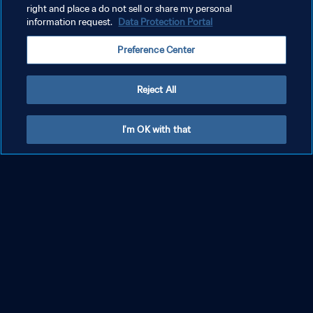
right and place a do not sell or share my personal
information request.
Data Protection Portal
Preference Center
Reject All
잉글랜드 - 콜롬비아 | 8강 | 2023 FIFA 호주/뉴
I'm OK with that
질랜드 여자 월드컵 | 하이라이트 (수화)
더보기