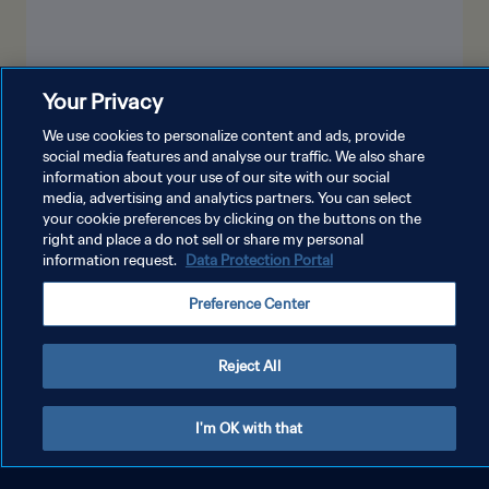
Your Privacy
We use cookies to personalize content and ads, provide
social media features and analyse our traffic. We also share
information about your use of our site with our social
media, advertising and analytics partners. You can select
your cookie preferences by clicking on the buttons on the
모로코 경기 전 기자회견 | 크로아티아 vs 모로
right and place a do not sell or share my personal
코 | 라이브
information request.
Data Protection Portal
Preference Center
Reject All
더보기
I'm OK with that