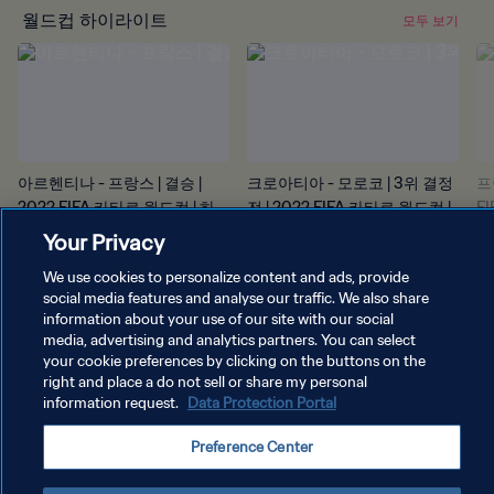
월드컵 하이라이트
모두 보기
아르헨티나 - 프랑스 | 결승 |
크로아티아 - 모로코 | 3위 결정
프
2022 FIFA 카타르 월드컵 | 하
전 | 2022 FIFA 카타르 월드컵 |
F
이라이트
하이라이트
트
Your Privacy
We use cookies to personalize content and ads, provide
social media features and analyse our traffic. We also share
information about your use of our site with our social
media, advertising and analytics partners. You can select
your cookie preferences by clicking on the buttons on the
right and place a do not sell or share my personal
information request.
Data Protection Portal
Preference Center