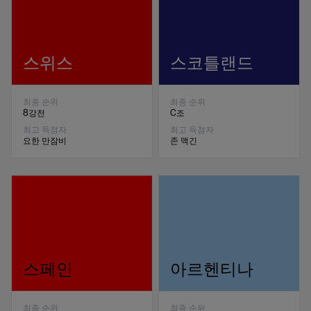
스위스
스코틀랜드
최종 순위
최종 순위
8강전
C조
최고 득점자
최고 득점자
요한 만잠비
존 맥긴
스페인
아르헨티나
최종 순위
최종 순위