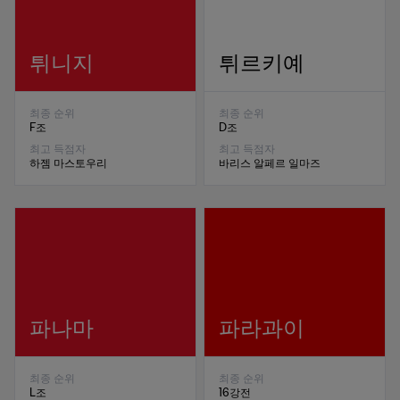
튀니지
튀르키예
최종 순위
최종 순위
F조
D조
최고 득점자
최고 득점자
하젬 마스토우리
바리스 알페르 일마즈
파나마
파라과이
최종 순위
최종 순위
L조
16강전