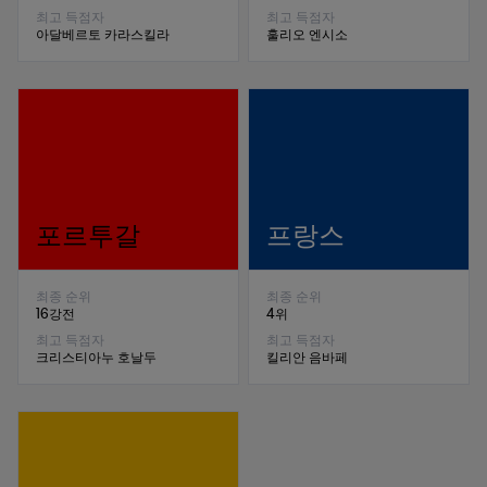
최고 득점자
최고 득점자
아달베르토 카라스킬라
훌리오 엔시소
포르투갈
프랑스
최종 순위
최종 순위
16강전
4위
최고 득점자
최고 득점자
크리스티아누 호날두
킬리안 음바페