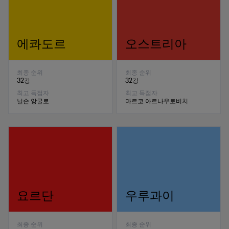
에콰도르
오스트리아
최종 순위
최종 순위
32강
32강
최고 득점자
최고 득점자
닐손 앙굴로
마르코 아르나우토비치
요르단
우루과이
최종 순위
최종 순위