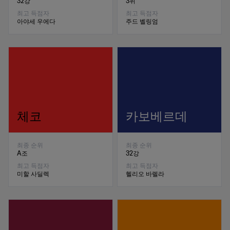
32강
3위
최고 득점자
최고 득점자
아야세 우에다
주드 벨링엄
체코
카보베르데
최종 순위
최종 순위
A조
32강
최고 득점자
최고 득점자
미할 사딜렉
헬리오 바렐라