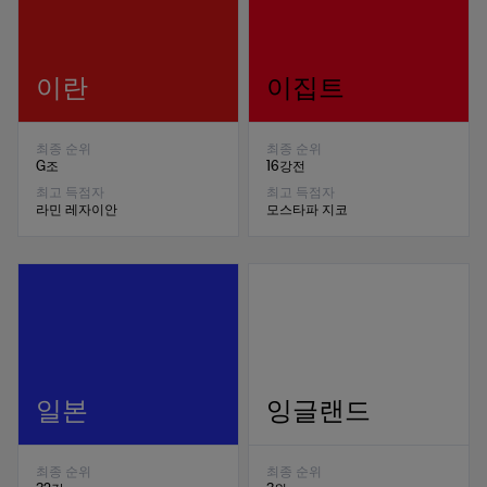
이란
이집트
최종 순위
최종 순위
G조
16강전
최고 득점자
최고 득점자
라민 레자이안
모스타파 지코
일본
잉글랜드
최종 순위
최종 순위