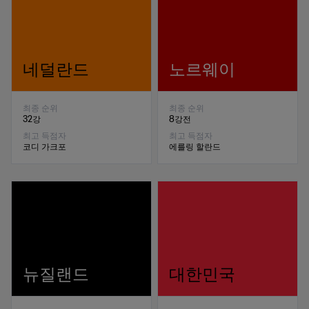
네덜란드
노르웨이
최종 순위
최종 순위
32강
8강전
최고 득점자
최고 득점자
코디 가크포
에를링 할란드
뉴질랜드
대한민국