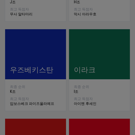
J조
H조
최고 득점자
최고 득점자
무사 알타마리
막시 아라우호
우즈베키스탄
이라크
최종 순위
최종 순위
K조
I조
최고 득점자
최고 득점자
압보스베크 파이즈울라예프
아이멘 후세인