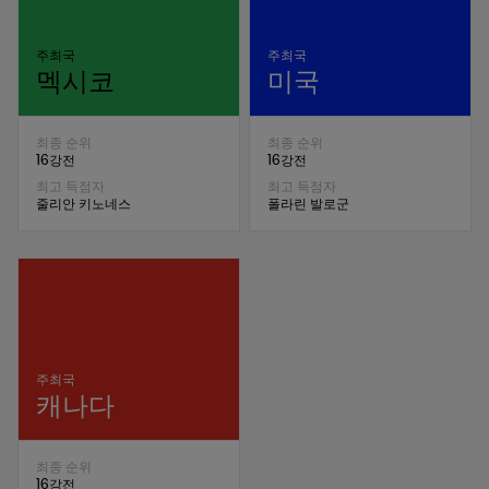
주최국
주최국
멕시코
미국
최종 순위
최종 순위
16강전
16강전
최고 득점자
최고 득점자
줄리안 키노네스
폴라린 발로군
주최국
캐나다
최종 순위
16강전