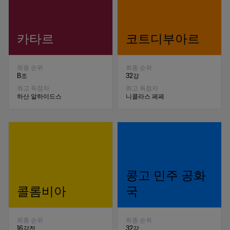
카타르
코트디부아르
최종 순위
최종 순위
B조
32강
최고 득점자
최고 득점자
하산 알하이드스
니콜라스 페페
콩고 민주 공화
콜롬비아
국
최종 순위
최종 순위
16강전
32강