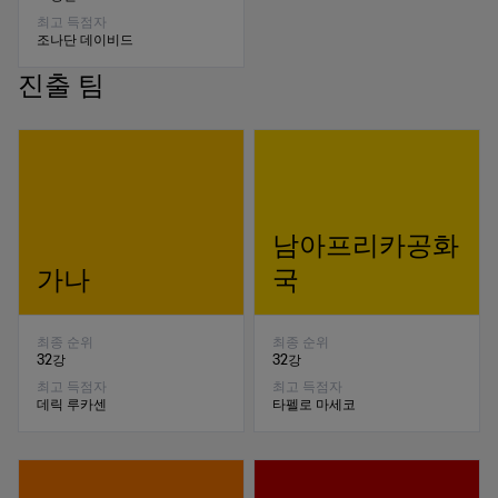
최고 득점자
조나단 데이비드
진출 팀
남아프리카공화
가나
국
최종 순위
최종 순위
32강
32강
최고 득점자
최고 득점자
데릭 루카센
타펠로 마세코