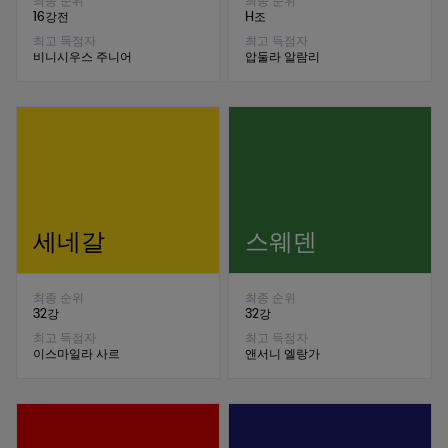
최종 순위
최종 순위
16강전
H조
최고 득점자
최고 득점자
비니시우스 주니어
압둘라 알람리
세네갈
스웨덴
최종 순위
최종 순위
32강
32강
최고 득점자
최고 득점자
이스마일라 사르
앤서니 엘랑가