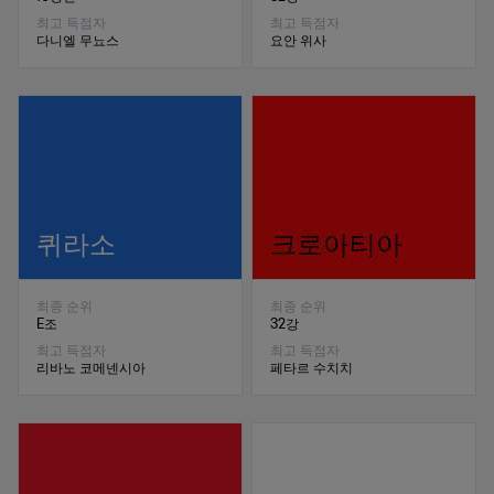
최고 득점자
최고 득점자
다니엘 무뇨스
요안 위사
퀴라소
크로아티아
최종 순위
최종 순위
E조
32강
최고 득점자
최고 득점자
리바노 코메넨시아
페타르 수치치