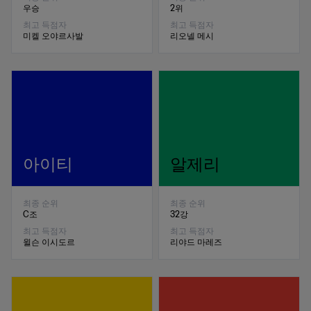
우승
2위
최고 득점자
최고 득점자
미켈 오야르사발
리오넬 메시
아이티
알제리
최종 순위
최종 순위
C조
32강
최고 득점자
최고 득점자
윌슨 이시도르
리야드 마레즈