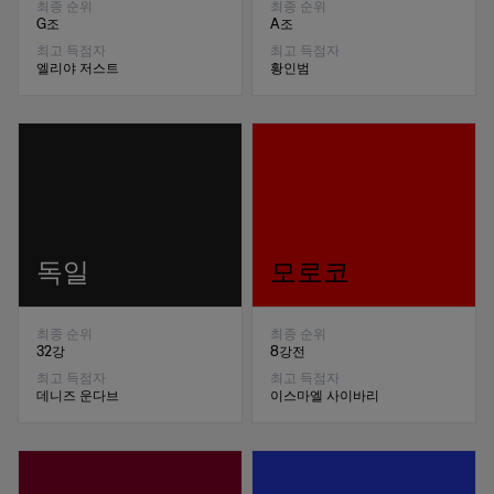
최종 순위
최종 순위
G조
A조
최고 득점자
최고 득점자
엘리야 저스트
황인범
독일
모로코
최종 순위
최종 순위
32강
8강전
최고 득점자
최고 득점자
데니즈 운다브
이스마엘 사이바리