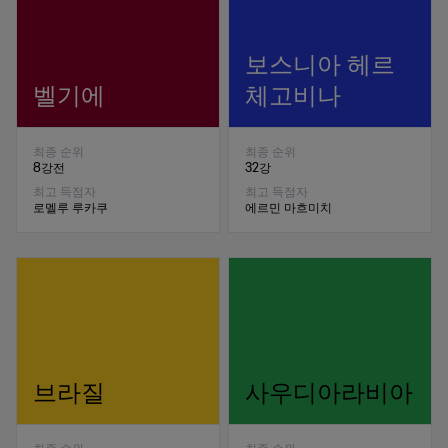
보스니아 헤르
벨기에
체고비나
최종 순위
최종 순위
8강전
32강
최고 득점자
최고 득점자
로멜루 루카쿠
에르민 마흐미치
브라질
사우디아라비아