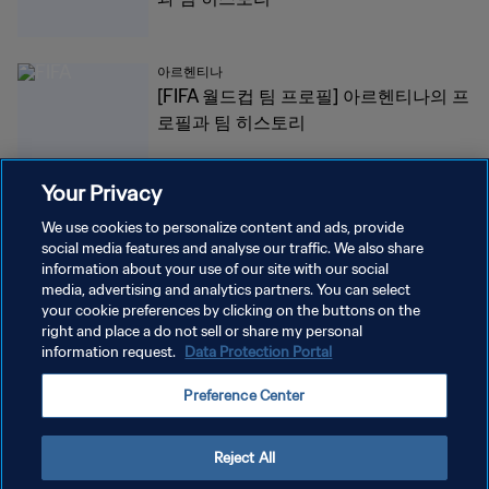
아르헨티나
[FIFA 월드컵 팀 프로필] 아르헨티나의 프
로필과 팀 히스토리
Your Privacy
모두 보기
We use cookies to personalize content and ads, provide
social media features and analyse our traffic. We also share
information about your use of our site with our social
media, advertising and analytics partners. You can select
your cookie preferences by clicking on the buttons on the
right and place a do not sell or share my personal
information request.
Data Protection Portal
개인정보 보호정책
Preference Center
서비스 약관
쿠키 기본 설정 관리
Reject All
Copyright © 1994 - 2026 FIFA. All rights reserved.