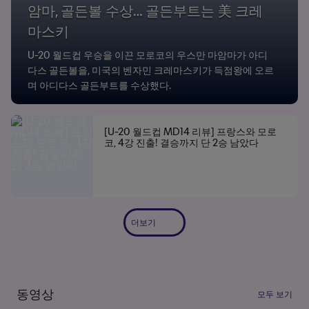
암마, 골든볼 수상… 골든부트는 美 크레
마스키
U-20 월드컵 우승을 이끈 모로코의 우스만 마암마가 아디
다스 골든볼을, 미국의 벤자민 크레마스키가 득점왕에 오르
며 아디다스 골든부트를 수상했다.
[U-20 월드컵 MD14 리뷰] 프랑스와 모로
코, 4강 진출! 결승까지 단 2승 남았다
더보기
동영상
모두 보기