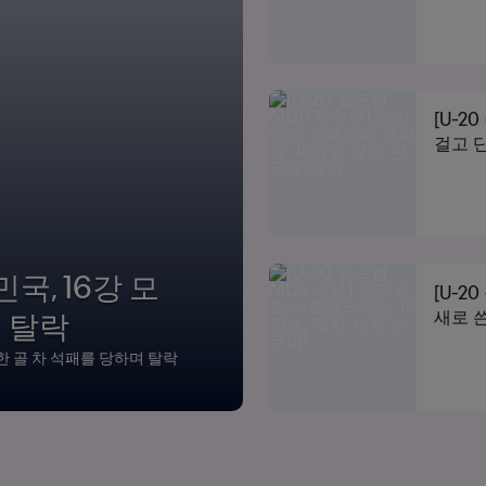
[U-2
걸고 
민국, 16강 모
[U-2
두 탈락
새로 쓴
한 골 차 석패를 당하며 탈락