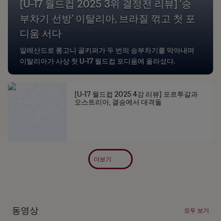
[U-17 월드컵 2025 3위 결정전 리뷰] ‘승
부차기 선방’ 이탈리아, 브라질 꺾고 첫 포
디움 서다
알레산드로 롱고니 골키퍼가 두 번의 승부차기를 막아내며
이탈리아가 사상 첫 U-17 월드컵 포디움에 올라섰다.
[U-17 월드컵 2025 4강 리뷰] 포르투갈과
오스트리아, 결승에서 대격돌
더보기
동영상
모두 보기