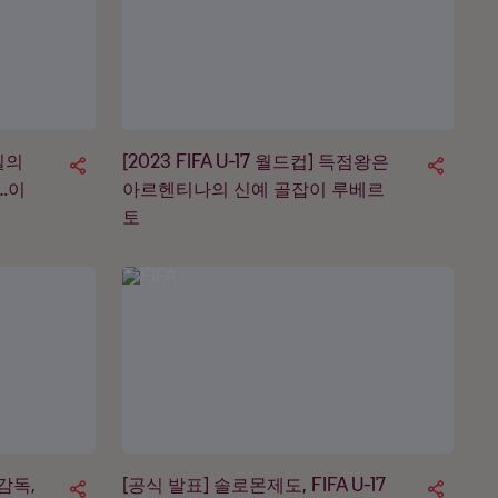
독일의
[2023 FIFA U-17 월드컵] 득점왕은
…이
아르헨티나의 신예 골잡이 루베르
토
감독,
[공식 발표] 솔로몬제도, FIFA U-17