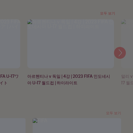
모두 보기
다
음
A U-17ワ
아르헨티나 v 독일 | 4강 | 2023 FIFA 인도네시
말리 v
ライト
아 U-17 월드컵 | 하이라이트
17 월
모두 보기