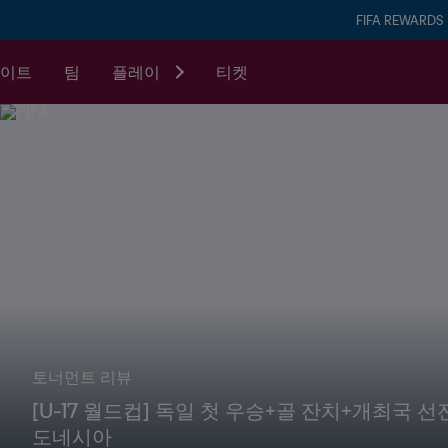
FIFA REWARDS
이트
팀
플레이
티켓
토너먼트 리뷰
[U-17 월드컵] 독일 첫 우승+골 잔치+개최국 선
도네시아