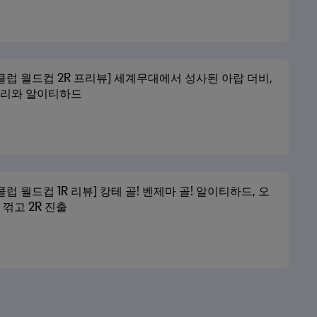
A 클럽 월드컵 2R 프리뷰] 세계무대에서 성사된 아랍 더비,
리와 알이티하드
A 클럽 월드컵 1R 리뷰] 캉테 골! 벤제마 골! 알이티하드, 오
꺾고 2R 진출