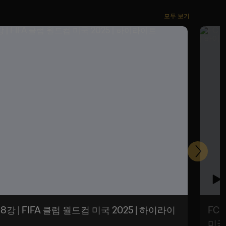
모두 보기
다
음
FC
미국