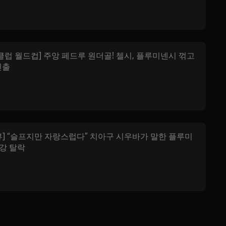
A 클럽 월드컵] 주앙 페드루 원더골! 첼시, 플루미넨시 꺾고
진출
뷰] “슬프지만 자랑스럽다” 치아구 시우바가 말한 플루미
4강 탈락