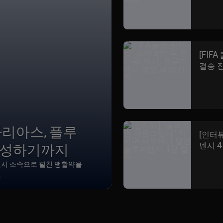
[FIF
결승 
아리아스, 플루
[인터
입성하기까지
넨시 
넨시 소속으로 펼친 맹활약을
.