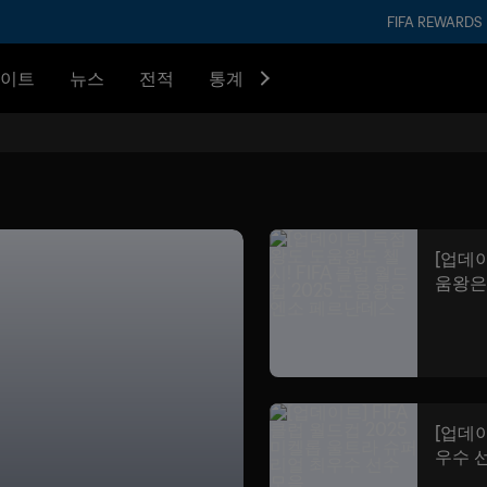
FIFA REWARDS
이트
뉴스
전적
통계
[업데이
움왕은
[업데이
우수 