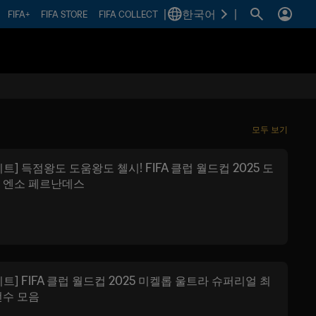
|
한국어
|
FIFA+
FIFA STORE
FIFA COLLECT
모두 보기
트] 득점왕도 도움왕도 첼시! FIFA 클럽 월드컵 2025 도
 엔소 페르난데스
트] FIFA 클럽 월드컵 2025 미켈롭 울트라 슈퍼리얼 최
선수 모음