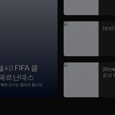
[정보]
! FIFA 클
[13번
소 페르난데스
강 간 
 기록한 선수는 챔피언 첼시의