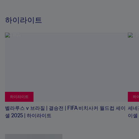
하이라이트
하이라이트
하
벨라루스 v 브라질 | 결승전 | FIFA 비치사커 월드컵 세이
세네갈
셸 2025 | 하이라이트
이셸 
팀