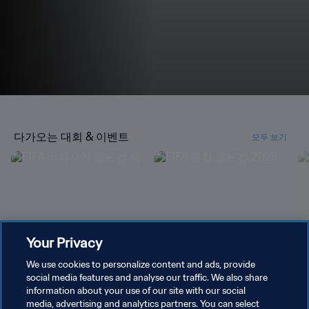
다가오는 대회 & 이벤트
모두 보기
FIFA 비치사커 월드컵 세이셸
FIFA 클럽 월드컵 2025
F
Your Privacy
2025™
2
We use cookies to personalize content and ads, provide
social media features and analyse our traffic. We also share
information about your use of our site with our social
media, advertising and analytics partners. You can select