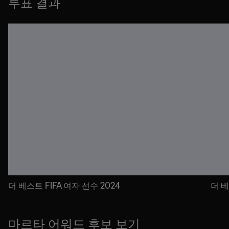
투표 결과
더 베스트 FIFA 여자 선수 2024
더 베
마르타 어워드 후보 보기