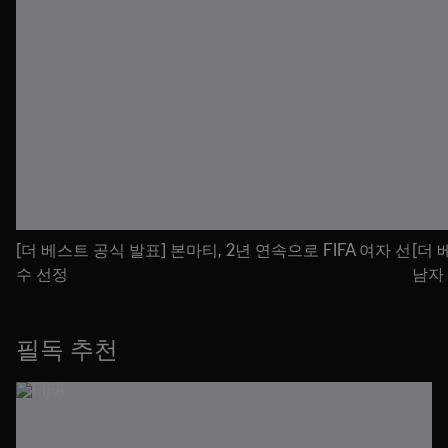
[더 베스트 공식 발표] 본마티, 2년 연속으로 FIFA 여자 선
[더 
수 선정
남자
필독 추천