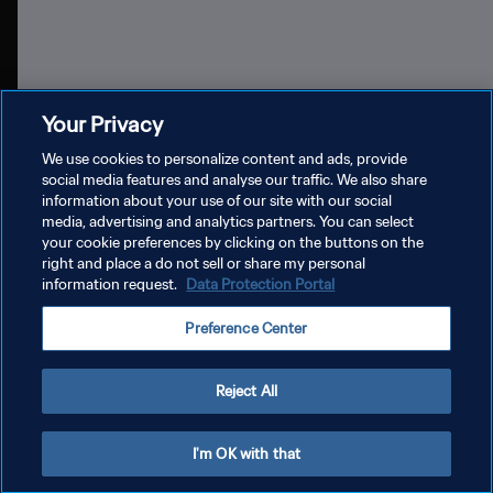
Your Privacy
FIFA 비치사커 월드컵 세이셸 2025™
FIF
We use cookies to personalize content and ads, provide
social media features and analyse our traffic. We also share
information about your use of our site with our social
media, advertising and analytics partners. You can select
your cookie preferences by clicking on the buttons on the
right and place a do not sell or share my personal
information request.
Data Protection Portal
개인정보 보호정책
Preference Center
서비스 약관
쿠키 기본 설정 관리
Reject All
Copyright © 1994 - 2026 FIFA. All rights reserved.
I'm OK with that