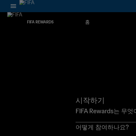
홈
FIFA REWARDS
시작하기
FIFA Rewards는 
FIFA Rewards는 팬들
어떻게 참여하나요?
FIFA 포인트를 받을 수 있