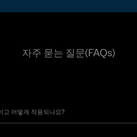
자주 묻는 질문(FAQs)
무엇이고 어떻게 적용되나요?
을 경기에 더 몰입하게 만들 FIFA의 공식 리워드 플랫폼입니다. 플랫
습니다. 그러면 등급이 높아지고 특별한 리워드와 혜택을 받을 수 