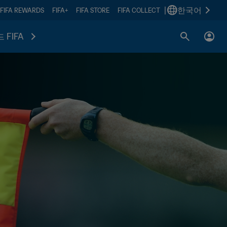
|
한국어
FIFA REWARDS
FIFA+
FIFA STORE
FIFA COLLECT
 FIFA