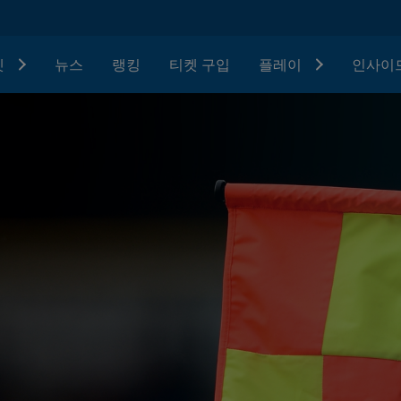
텟
뉴스
랭킹
티켓 구입
플레이
인사이드