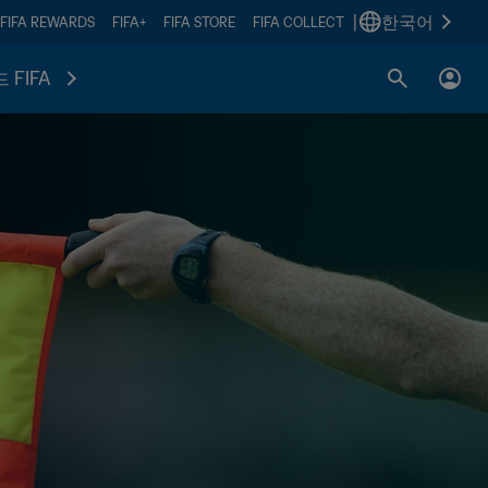
|
한국어
FIFA REWARDS
FIFA+
FIFA STORE
FIFA COLLECT
 FIFA