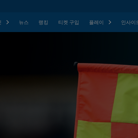
텟
뉴스
랭킹
티켓 구입
플레이
인사이드