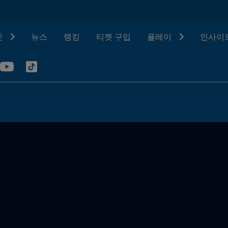
텟
뉴스
랭킹
티켓 구입
플레이
인사이드