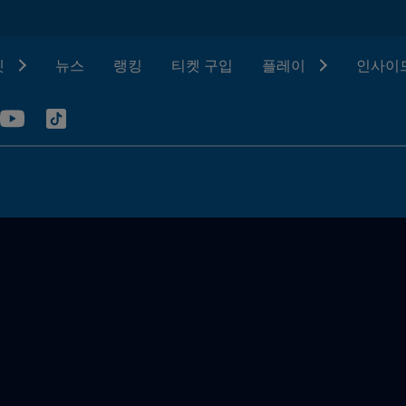
텟
뉴스
랭킹
티켓 구입
플레이
인사이드