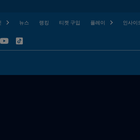
텟
뉴스
랭킹
티켓 구입
플레이
인사이드