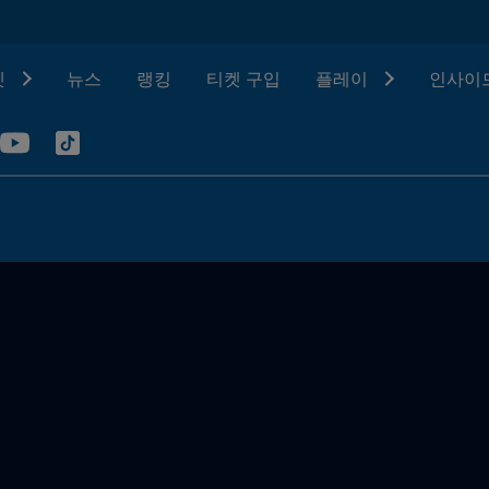
텟
뉴스
랭킹
티켓 구입
플레이
인사이드