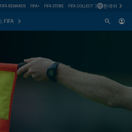
|
한국어
FIFA REWARDS
FIFA+
FIFA STORE
FIFA COLLECT
 FIFA