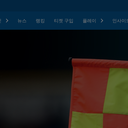
텟
뉴스
랭킹
티켓 구입
플레이
인사이드