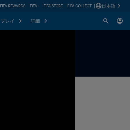
|
日本語
FIFA REWARDS
FIFA+
FIFA STORE
FIFA COLLECT
プレイ
詳細