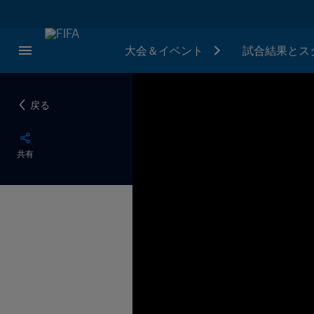
大会＆イベント
試合結果とス
戻る
共有