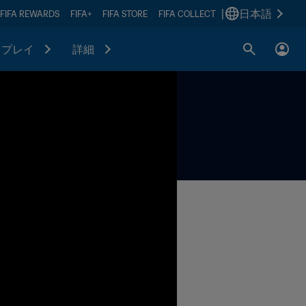
|
日本語
FIFA REWARDS
FIFA+
FIFA STORE
FIFA COLLECT
プレイ
詳細