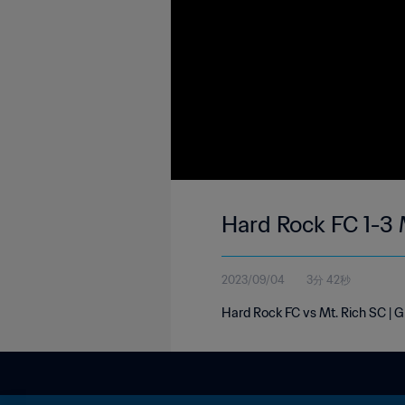
Hard Rock FC 1-3 
2023/09/04
3分 42秒
Hard Rock FC vs Mt. Rich SC |