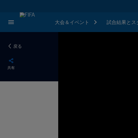
大会＆イベント
試合結果とス
戻る
共有