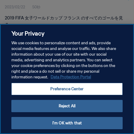
2023/02/22
50秒
2019 FIFA 女子ワールドカップ フランス のすべてのゴールを見
る。
Your Privacy
We use cookies to personalize content and ads, provide
social media features and analyse our traffic. We also share
information about your use of our site with our social
media, advertising and analytics partners. You can select
プライバシーポリシー
your cookie preferences by clicking on the buttons on the
right and place a do not sell or share my personal
サービス利用規約
information request.
Data Protection Portal
クッキー設定の管理
Preference Center
Copyright © 1994 - 2026 FIFA. All rights reserved.
Reject All
I'm OK with that