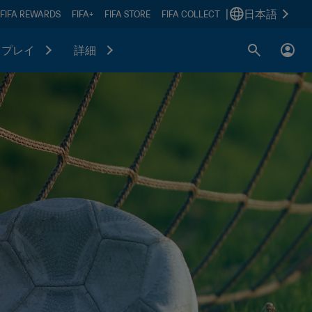
|
日本語
FIFA REWARDS
FIFA+
FIFA STORE
FIFA COLLECT
プレイ
詳細