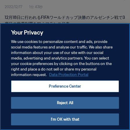
2022/12/17
1分 43秒
12月18日に行われるFIFAワールドカップ決勝のアルゼンチン戦で3
度目の世界制覇を狙うフランス代表。
Your Privacy
We use cookies to personalize content and ads, provide
social media features and analyse our traffic. We also share
information about your use of our site with our social
media, advertising and analytics partners. You can select
プライバシーポリシー
your cookie preferences by clicking on the buttons on the
right and place a do not sell or share my personal
サービス利用規約
information request.
Data Protection Portal
クッキー設定の管理
Preference Center
Copyright © 1994 - 2026 FIFA. All rights reserved.
Reject All
I'm OK with that