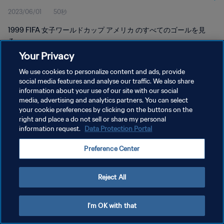
2023/06/01
50秒
1999 FIFA 女子ワールドカップ アメリカ のすべてのゴールを見
る。
Your Privacy
We use cookies to personalize content and ads, provide
social media features and analyse our traffic. We also share
information about your use of our site with our social
media, advertising and analytics partners. You can select
your cookie preferences by clicking on the buttons on the
プライバシーポリシー
right and place a do not sell or share my personal
information request.
Data Protection Portal
サービス利用規約
クッキー設定の管理
Preference Center
Copyright © 1994 - 2026 FIFA. All rights reserved.
Reject All
I'm OK with that