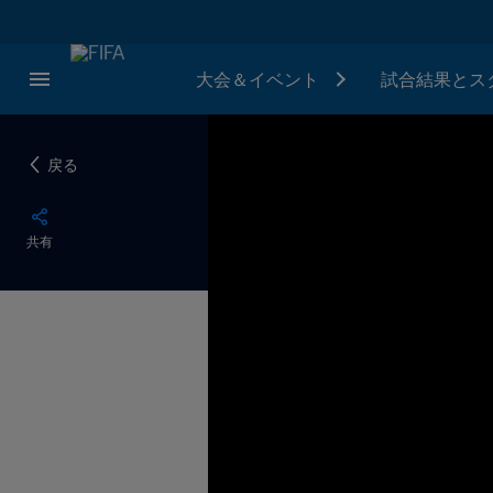
大会＆イベント
試合結果とス
戻る
共有