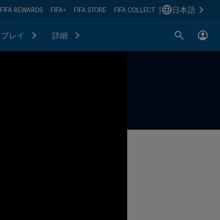
|
日本語
FIFA REWARDS
FIFA+
FIFA STORE
FIFA COLLECT
プレイ
詳細