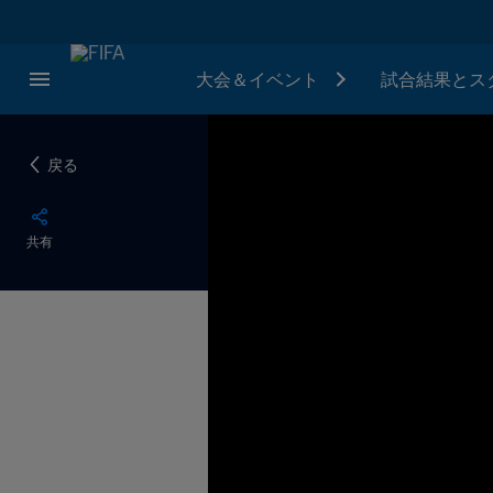
大会＆イベント
試合結果とス
戻る
共有