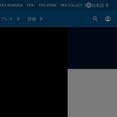
|
日本語
FIFA REWARDS
FIFA+
FIFA STORE
FIFA COLLECT
プレイ
詳細