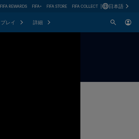
|
日本語
FIFA REWARDS
FIFA+
FIFA STORE
FIFA COLLECT
プレイ
詳細