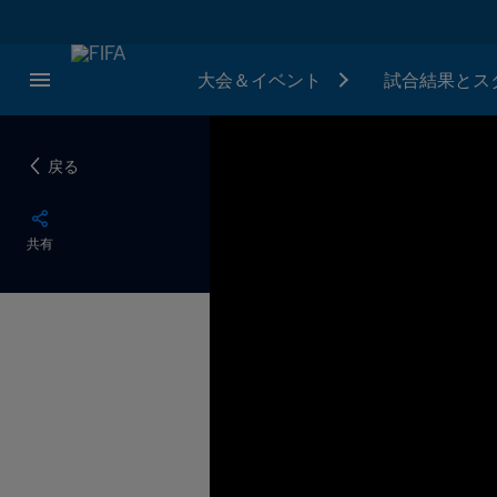
大会＆イベント
試合結果とス
戻る
共有