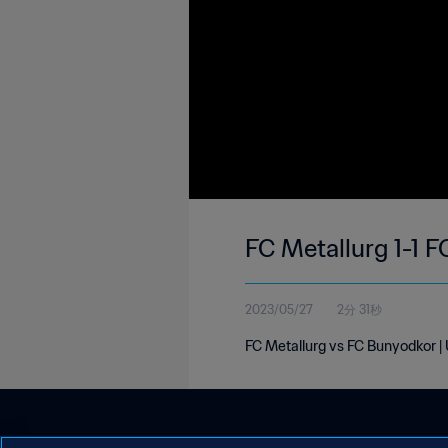
FC Metallurg 1-1 
2023/05/27
2分 31秒
FC Metallurg vs FC Bunyodkor |