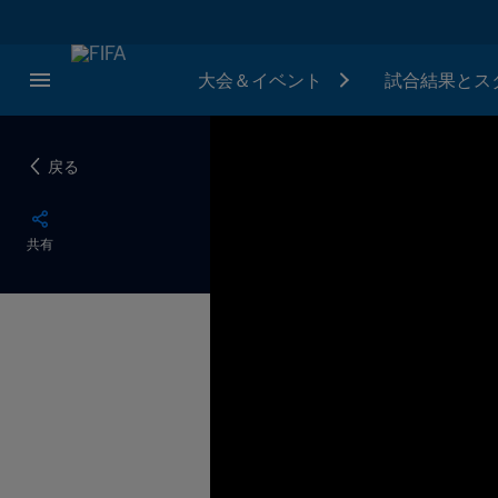
大会＆イベント
試合結果とス
戻る
共有