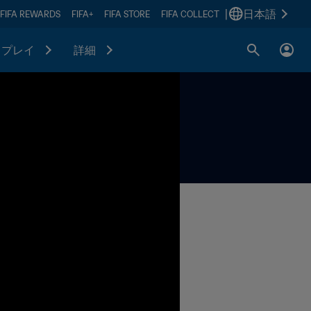
|
日本語
FIFA REWARDS
FIFA+
FIFA STORE
FIFA COLLECT
プレイ
詳細